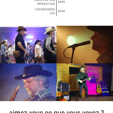
SAINT PEE SUR
04/04
NIVELLE (64)
COUQUEQUES
05/04
(33)
aimez-vous ce que vous voyez ?