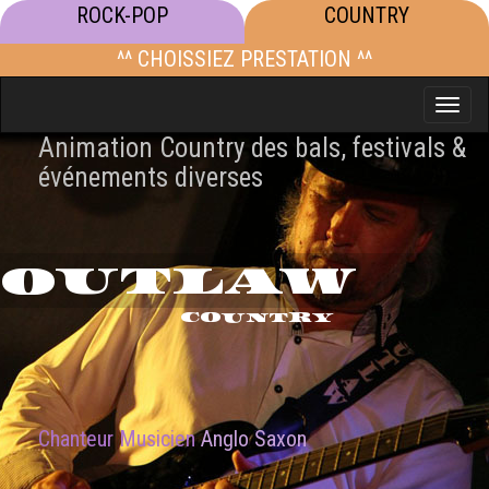
ROCK-POP
COUNTRY
^^ CHOISSIEZ PRESTATION ^^
Toggle
naviga
Animation Country des bals, festivals &
événements diverses
OUTLAW
COUNTRY
Chanteur Musicien
Anglo Saxon