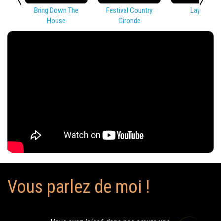
Bring Down The
Festival Country
Lay Low
House
Gironde
Vous parlez de moi !