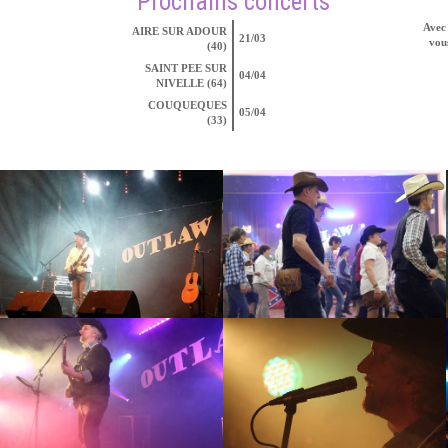
Prochains concerts
Avec 
AIRE SUR ADOUR
21/03
vous
(40)
SAINT PEE SUR
04/04
NIVELLE (64)
COUQUEQUES
05/04
(33)