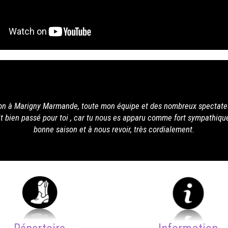
breux spectateurs ont apprécie ta prestation . Je
fort sympathique et très pro... Je te souhaite une
lement.