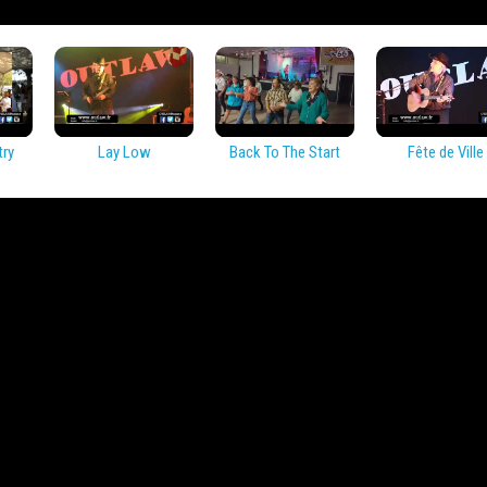
try
Lay Low
Back To The Start
Fête de Ville