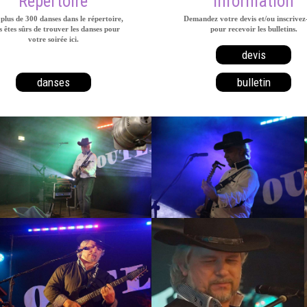
Répertoire
Information
plus de 300 danses dans le répertoire,
Demandez votre devis et/ou inscrivez
 êtes sûrs de trouver les danses pour
pour recevoir les bulletins.
votre soirée ici.
devis
danses
bulletin