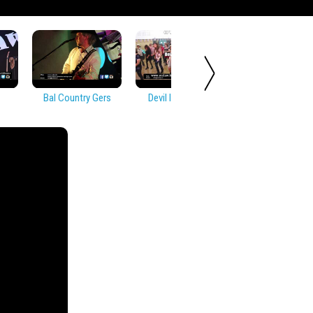
Bal Country Gers
Devil In Disguise
Soirée Countr