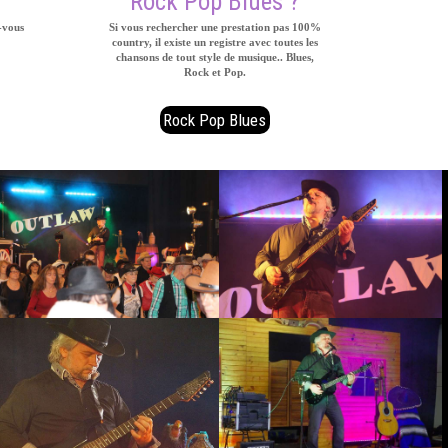
Rock Pop Blues ?
-vous
Si vous rechercher une prestation pas 100%
country, il existe un registre avec toutes les
chansons de tout style de musique.. Blues,
Rock et Pop.
Rock Pop Blues