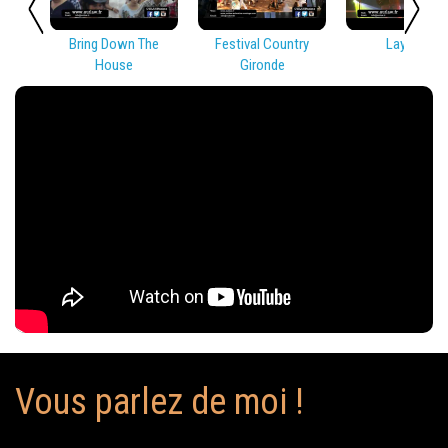
Bring Down The
Festival Country
Lay Low
House
Gironde
Vous parlez de moi !