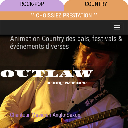
ROCK-POP
COUNTRY
^^ CHOISSIEZ PRESTATION ^^
Toggle
naviga
Animation Country des bals, festivals &
événements diverses
OUTLAW
COUNTRY
Chanteur Musicien
Anglo Saxon