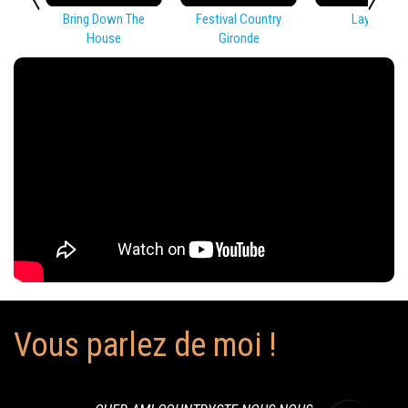
Bring Down The
Festival Country
Lay Low
House
Gironde
Vous parlez de moi !