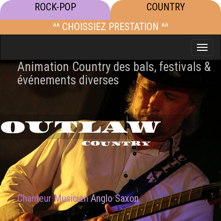
ROCK-POP
COUNTRY
^^ CHOISSIEZ PRESTATION ^^
Toggle
naviga
Animation Country des bals, festivals &
événements diverses
OUTLAW
COUNTRY
Chanteur Musicien
Anglo Saxon