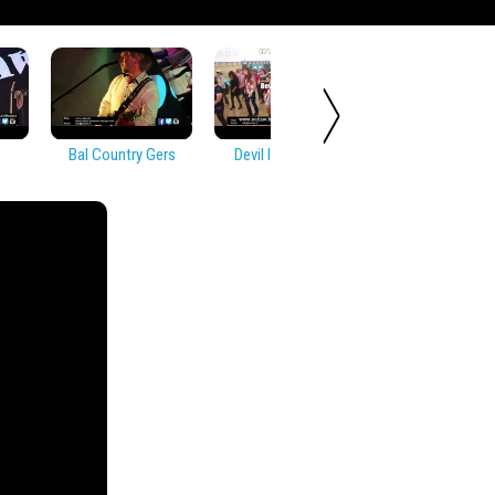
Bal Country Gers
Devil In Disguise
Soirée Countr