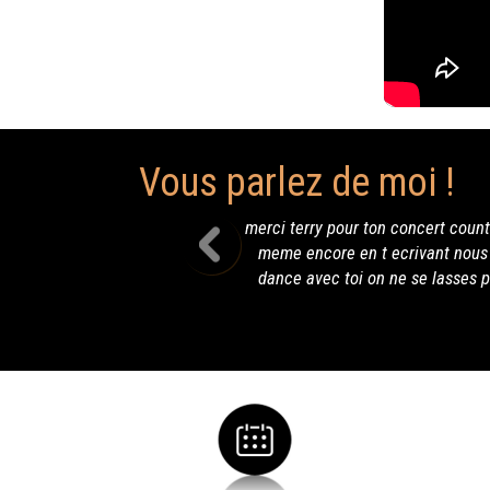
Vous parlez de moi !
merci terry pour ton concert country as sadirac et pour le CD que l'
meme encore en t ecrivant nous avons encore les airs en tete merc
dance avec toi on ne se lasses pas bien on contraire on ne s en
b