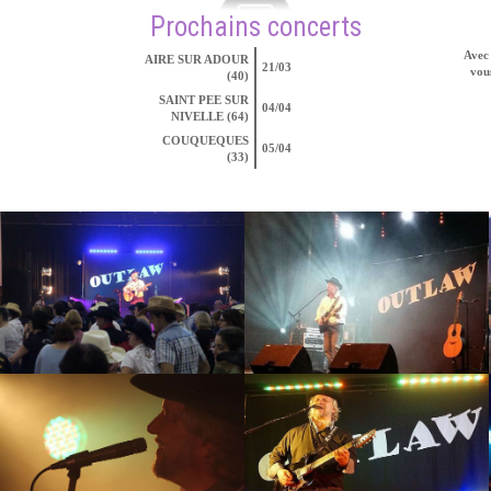
Prochains concerts
Avec 
AIRE SUR ADOUR
21/03
vous
(40)
SAINT PEE SUR
04/04
NIVELLE (64)
COUQUEQUES
05/04
(33)