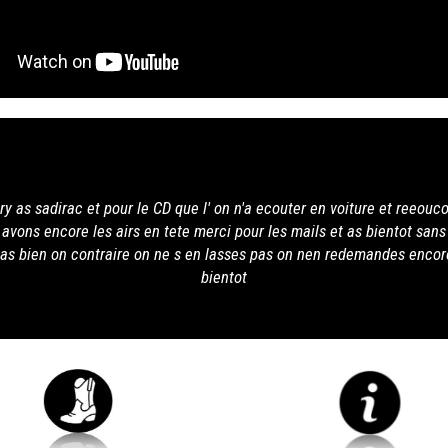
 on n'a ecouter en voiture et reeoucouter des le retour as biscarosse 
i pour les mails et as bientot sans fautes et vives la country et line
 lasses pas on nen redemandes encore et encore.ERIC et CATHY a tres
ientot