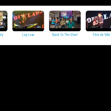
try
Lay Low
Back To The Start
Fête de Ville