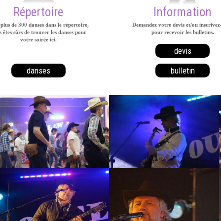
Répertoire
Information
plus de 300 danses dans le répertoire,
Demandez votre devis et/ou inscrivez
 êtes sûrs de trouver les danses pour
pour recevoir les bulletins.
votre soirée ici.
devis
danses
bulletin