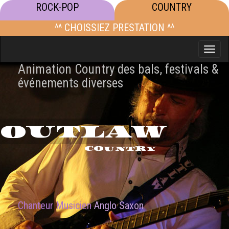
ROCK-POP
COUNTRY
^^ CHOISSIEZ PRESTATION ^^
Toggle
naviga
Animation Country des bals, festivals &
événements diverses
OUTLAW
COUNTRY
Chanteur Musicien
Anglo Saxon