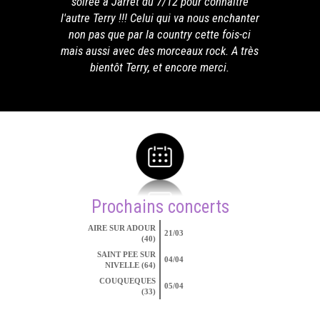
soirée à Jarret du 7/12 pour connaître
l'autre Terry !!! Celui qui va nous enchanter
non pas que par la country cette fois-ci
mais aussi avec des morceaux rock. A très
bientôt Terry, et encore merci.
Prochains concerts
AIRE SUR ADOUR
21/03
(40)
SAINT PEE SUR
04/04
NIVELLE (64)
COUQUEQUES
05/04
(33)