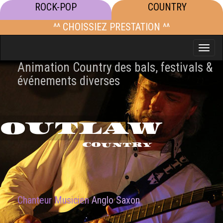
ROCK-POP
COUNTRY
^^ CHOISSIEZ PRESTATION ^^
Toggle
naviga
Animation Country des bals, festivals &
événements diverses
OUTLAW
COUNTRY
Chanteur Musicien
Anglo Saxon