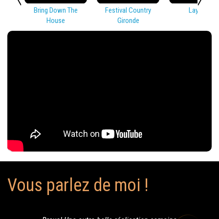
Bring Down The
Festival Country
Lay Low
House
Gironde
Vous parlez de moi !