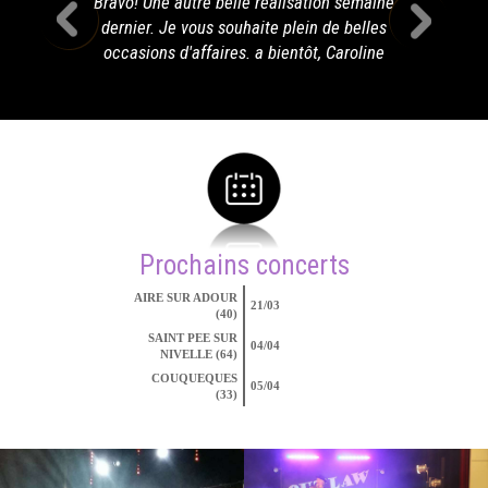
Bravo! Une autre belle réalisation semaine
dernier. Je vous souhaite plein de belles
occasions d'affaires. a bientôt, Caroline
Prochains concerts
AIRE SUR ADOUR
21/03
(40)
SAINT PEE SUR
04/04
NIVELLE (64)
COUQUEQUES
05/04
(33)