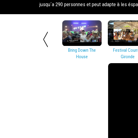
jusqu´a 290 personnes et peut adapte à les éspa
Bring Down The
Festival Coun
House
Gironde