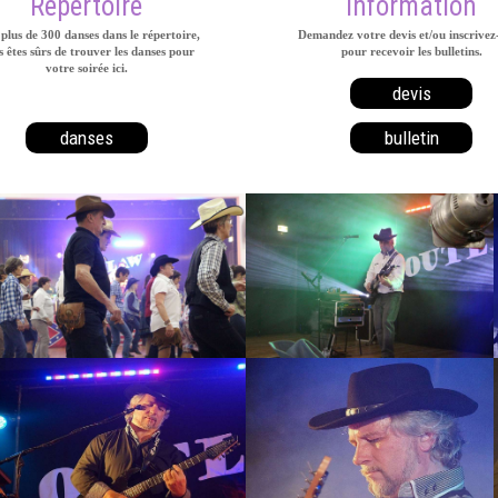
Répertoire
Information
plus de 300 danses dans le répertoire,
Demandez votre devis et/ou inscrivez
 êtes sûrs de trouver les danses pour
pour recevoir les bulletins.
votre soirée ici.
devis
danses
bulletin