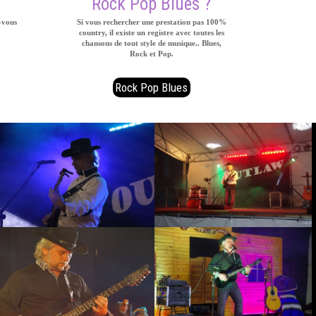
Rock Pop Blues ?
-vous
Si vous rechercher une prestation pas 100%
country, il existe un registre avec toutes les
chansons de tout style de musique.. Blues,
Rock et Pop.
Rock Pop Blues