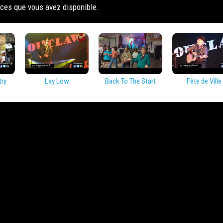
ces que vous avez disponible.
try
Lay Low
Back To The Start
Fête de Ville