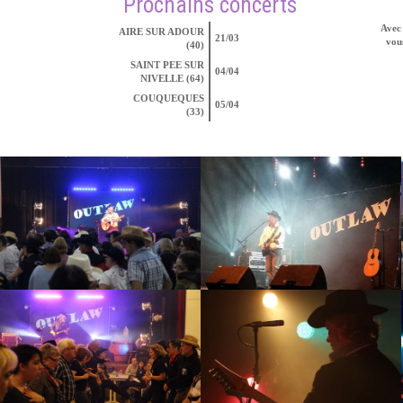
Prochains concerts
Avec 
AIRE SUR ADOUR
21/03
vous
(40)
SAINT PEE SUR
04/04
NIVELLE (64)
COUQUEQUES
05/04
(33)