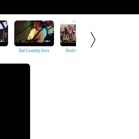
Bal Country Gers
Devil In Disguise
Soirée Countr