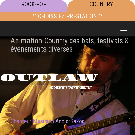
ROCK-POP
COUNTRY
^^ CHOISSIEZ PRESTATION ^^
Toggle
naviga
Animation Country des bals, festivals &
événements diverses
OUTLAW
COUNTRY
Chanteur Musicien
Anglo Saxon