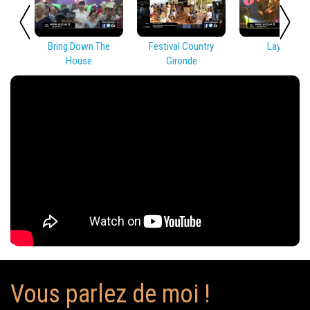
Bring Down The
Festival Country
Lay Low
House
Gironde
Vous parlez de moi !