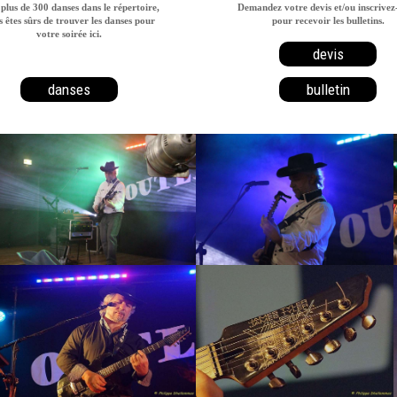
plus de 300 danses dans le répertoire,
Demandez votre devis et/ou inscrivez
 êtes sûrs de trouver les danses pour
pour recevoir les bulletins.
votre soirée ici.
devis
danses
bulletin