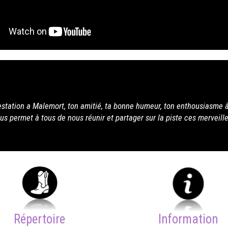
nne humeur, ton enthousiasme à nous faire partager ta passion de
tager sur la piste ces merveilleux moments...Amitié J-Ch
Répertoire
Information