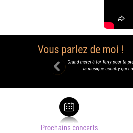
Vous parlez de moi !
nd merci à toi Terry pour ta prestation a Malemort, ton amitié, ta bo
la musique country qui nous permet à tous de nous réunir et par
Prochains concerts