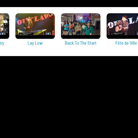
try
Lay Low
Back To The Start
Fête de Ville