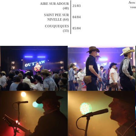
Avec 
AIRE SUR ADOUR
21/03
vous
(40)
SAINT PEE SUR
04/04
NIVELLE (64)
COUQUEQUES
05/04
(33)