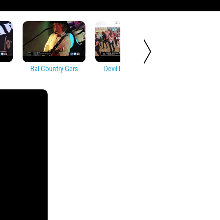
Bal Country Gers
Devil In Disguise
Soirée Countr