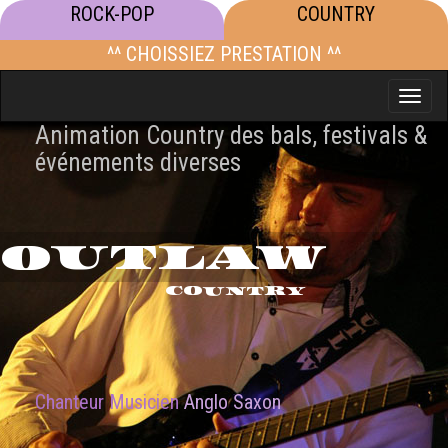
ROCK-POP
COUNTRY
^^ CHOISSIEZ PRESTATION ^^
Toggle
naviga
Animation Country des bals, festivals &
événements diverses
OUTLAW
COUNTRY
Chanteur Musicien
Anglo Saxon