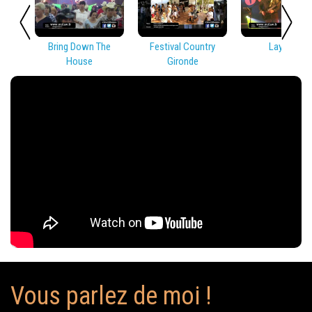
Bring Down The
Festival Country
Lay Low
House
Gironde
Vous parlez de moi !