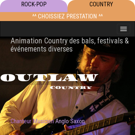
ROCK-POP
COUNTRY
^^ CHOISSIEZ PRESTATION ^^
Toggle
naviga
Animation Country des bals, festivals &
événements diverses
OUTLAW
COUNTRY
Chanteur Musicien
Anglo Saxon