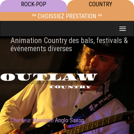
ROCK-POP
COUNTRY
^^ CHOISSIEZ PRESTATION ^^
Toggle
naviga
Animation Country des bals, festivals &
événements diverses
OUTLAW
COUNTRY
Chanteur Musicien
Anglo Saxon