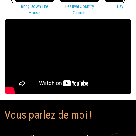
Bring Down The
Festival Country
Lay Low
House
Gironde
Vous parlez de moi !