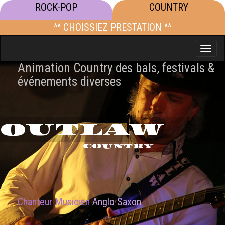
ROCK-POP
COUNTRY
^^ CHOISSIEZ PRESTATION ^^
Toggle
naviga
Animation Country des bals, festivals &
événements diverses
OUTLAW
COUNTRY
Chanteur Musicien
Anglo Saxon