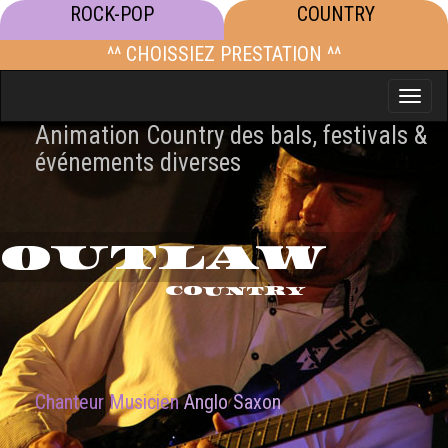
ROCK-POP
COUNTRY
^^ CHOISSIEZ PRESTATION ^^
Toggle
naviga
Animation Country des bals, festivals &
événements diverses
OUTLAW
COUNTRY
Chanteur Musicien
Anglo Saxon