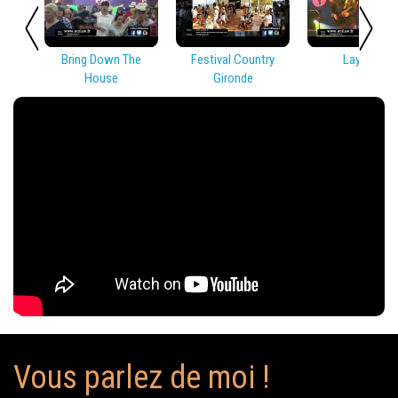
Bring Down The
Festival Country
Lay Low
House
Gironde
Vous parlez de moi !