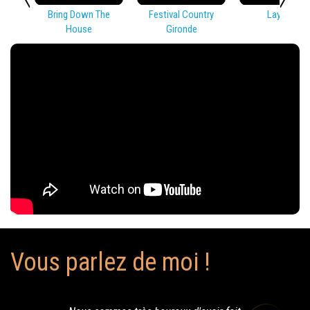
Bring Down The
Festival Country
Lay Low
House
Gironde
Vous parlez de moi !