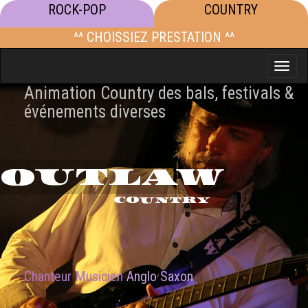
ROCK-POP
COUNTRY
^^ CHOISSIEZ PRESTATION ^^
Toggle
naviga
Animation Country des bals, festivals &
événements diverses
OUTLAW
COUNTRY
Chanteur Musicien
Anglo Saxon