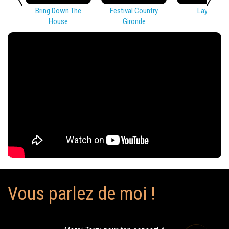
Bring Down The
Festival Country
Lay Low
House
Gironde
Vous parlez de moi !