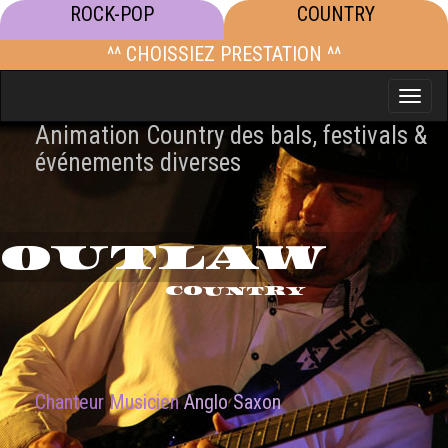
ROCK-POP
COUNTRY
^^ CHOISSIEZ PRESTATION ^^
Toggle
naviga
Animation Country des bals, festivals &
événements diverses
OUTLAW
COUNTRY
Chanteur Musicien
Anglo Saxon