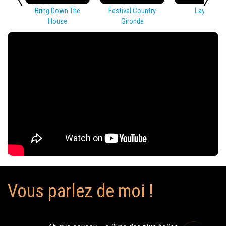
Bring Down The
Festival Country
Lay Low
House
Gironde
Vous parlez de moi !