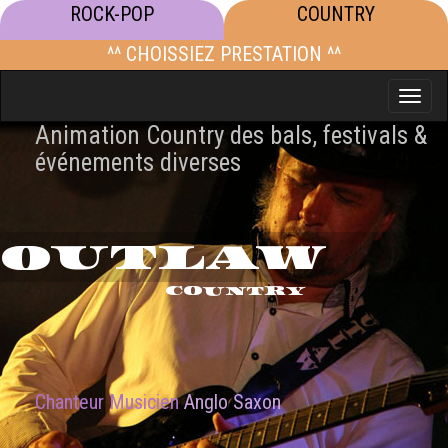
ROCK-POP
COUNTRY
^^ CHOISSIEZ PRESTATION ^^
Toggle
naviga
Animation Country des bals, festivals &
événements diverses
OUTLAW
COUNTRY
Chanteur Musicien
Anglo Saxon