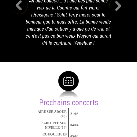
Ah que coucou... a l'une des plus belles
voix de la Country qui fait vibrer
l'Hexagone ! Salut Terry merci pour le
bonheur que tu nous offre. La bonne vieille
musique d'un outlaw y a que ça de vrai et
ce n'est pas ce bon vieux Waylon qui aurait
dit le contraire. Yeeehaw !
Prochains concerts
AIRE SUR ADOUR
21/03
(40)
SAINT PEE SUR
04/04
NIVELLE (64)
COUQUEQUES
05/04