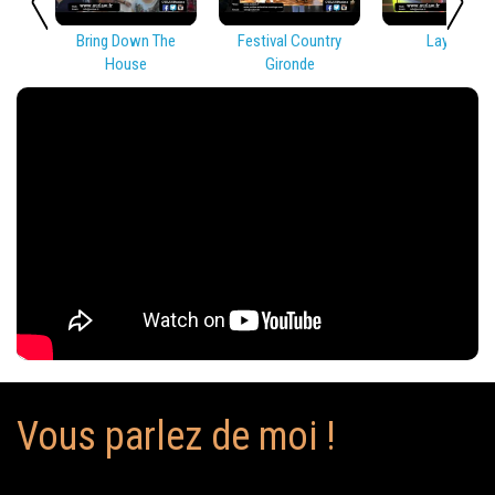
Bring Down The
Festival Country
Lay Low
House
Gironde
Vous parlez de moi !