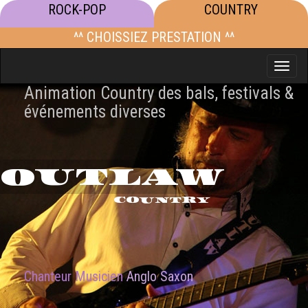
ROCK-POP
COUNTRY
^^ CHOISSIEZ PRESTATION ^^
Toggle
naviga
Animation Country des bals, festivals &
événements diverses
OUTLAW
COUNTRY
Chanteur Musicien
Anglo Saxon