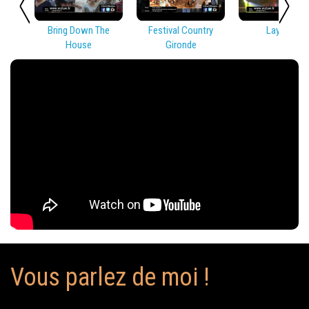
Bring Down The
Festival Country
Lay Low
House
Gironde
Vous parlez de moi !