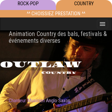
ROCK-POP
COUNTRY
^^ CHOISSIEZ PRESTATION ^^
Toggle
naviga
Animation Country des bals, festivals &
événements diverses
OUTLAW
COUNTRY
Chanteur Musicien
Anglo Saxon